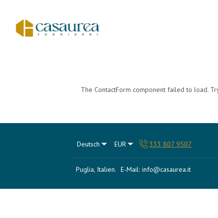
The ContactForm component failed to load. Try
Deutsch
EUR
333 807 9507
Puglia, Italien
.
E-Mail
:
info@casaurea.it